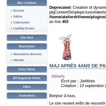
Mes créations
Deprecated
: Creation of dynam
Dessins
plgContentSimplepictureslidesho
/home/atelierdrf/www/plugins
Vidéos
on line
453
Colorisation
Loading Screen
One-Shot
Illustrations
Illustrations diverses
Inktober
MAJ APRÈS 4ANS DE P
Coloc'Aliens
Détails
BD Ragnarok Online
Écrit par :
JieMinta
Création : 13 septembre 
Elfira
Bonjour à tous,
Anomalie(s)
Le site revient enfin de ressortir