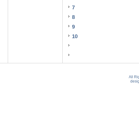
7
8
9
10
All R
desi