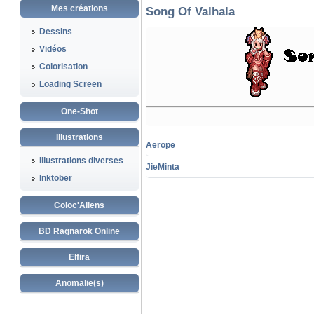
Mes créations
Song Of Valhala
Dessins
Vidéos
Colorisation
Loading Screen
One-Shot
Illustrations
Aerope
Illustrations diverses
JieMinta
Inktober
Coloc'Aliens
BD Ragnarok Online
Elfira
Anomalie(s)