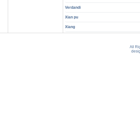
Verdandi
Xian pu
Xiang
All R
desi