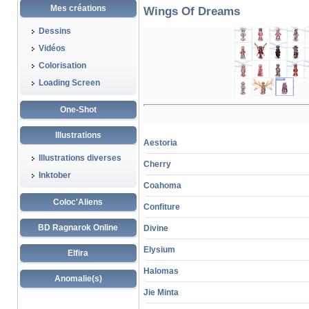
Mes créations
Wings Of Dreams
Dessins
Vidéos
Colorisation
Loading Screen
One-Shot
Illustrations
Aestoria
Illustrations diverses
Cherry
Inktober
Coahoma
Coloc'Aliens
Confiture
BD Ragnarok Online
Divine
Elysium
Elfira
Halomas
Anomalie(s)
Jie Minta