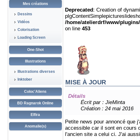
Mes créations
Deprecated
: Creation of dynam
Dessins
plgContentSimplepictureslidesho
/home/atelierdrf/www/plugins
Vidéos
on line
453
Colorisation
Loading Screen
One-Shot
Illustrations
Illustrations diverses
Inktober
MISE À JOUR
Coloc'Aliens
Détails
Écrit par :
JieMinta
BD Ragnarok Online
Création : 24 mai 2016
Elfira
Petite news pour annoncé que j'
Anomalie(s)
accessible car il sont en cours d
l'ancien site a celui ci. J'ai au