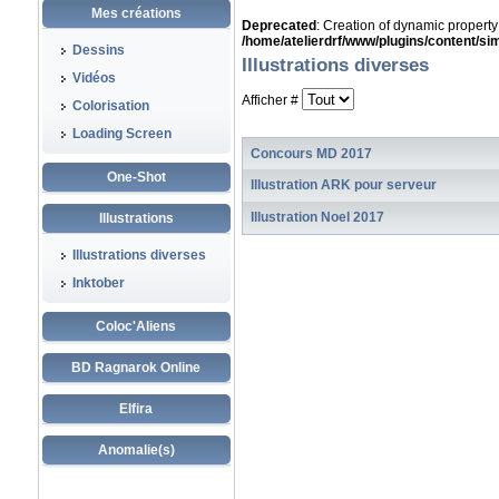
Mes créations
Deprecated
: Creation of dynamic propert
/home/atelierdrf/www/plugins/content/s
Dessins
Illustrations diverses
Vidéos
Afficher #
Colorisation
Loading Screen
Concours MD 2017
One-Shot
Illustration ARK pour serveur
Illustration Noel 2017
Illustrations
Illustrations diverses
Inktober
Coloc'Aliens
BD Ragnarok Online
Elfira
Anomalie(s)