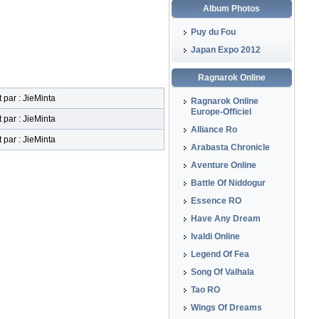
Album Photos
Puy du Fou
Japan Expo 2012
Ragnarok Online
t par : JieMinta
Ragnarok Online
Europe-Officiel
t par : JieMinta
Alliance Ro
t par : JieMinta
Arabasta Chronicle
Aventure Online
Battle Of Niddogur
Essence RO
Have Any Dream
Ivaldi Online
Legend Of Fea
Song Of Valhala
Tao RO
Wings Of Dreams