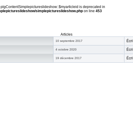
y plgContentSimplepictureslideshow::$myarticleid is deprecated in
implepictureslideshow/simplepictureslideshow.php
on line
453
Articles
Écri
10 septembre 2017
Écri
4 octobre 2020
Écri
19 décembre 2017