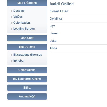
Mes créations
Ivaldi Online
Dessins
Elenwë Laurë
Vidéos
Jie Minta
Colorisation
Jiye
Loading Screen
Liween
One-Shot
Luka
Illustrations
Tisha
Illustrations diverses
Inktober
Coloc'Aliens
BD Ragnarok Online
Elfira
Anomalie(s)