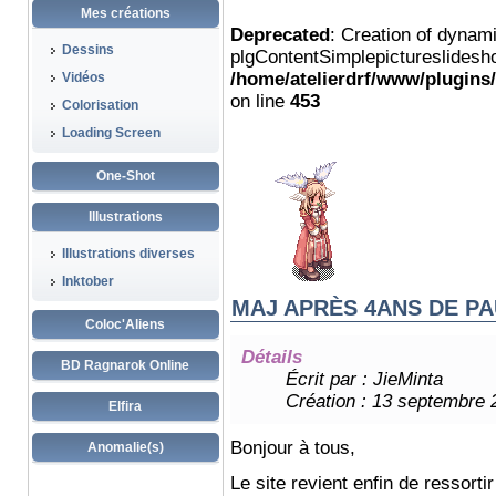
Mes créations
Deprecated
: Creation of dynam
Dessins
plgContentSimplepictureslidesho
/home/atelierdrf/www/plugins
Vidéos
on line
453
Colorisation
Loading Screen
One-Shot
Illustrations
Illustrations diverses
Inktober
MAJ APRÈS 4ANS DE P
Coloc'Aliens
Détails
BD Ragnarok Online
Écrit par :
JieMinta
Création : 13 septembre 
Elfira
Bonjour à tous,
Anomalie(s)
Le site revient enfin de ressortir