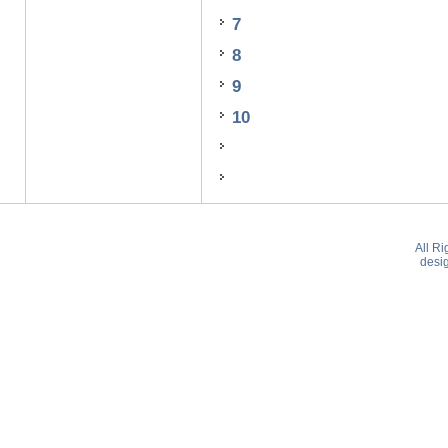
7
8
9
10
All R
desi