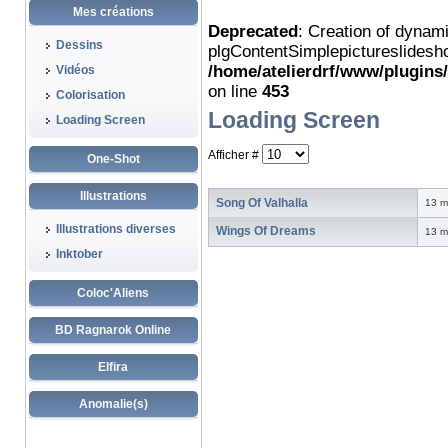
Mes créations
Deprecated
: Creation of dynam
Dessins
plgContentSimplepictureslidesho
/home/atelierdrf/www/plugins
Vidéos
on line
453
Colorisation
Loading Screen
Loading Screen
Afficher #
One-Shot
Illustrations
Song Of Valhalla
13 m
Illustrations diverses
Wings Of Dreams
13 m
Inktober
Coloc'Aliens
BD Ragnarok Online
Elfira
Anomalie(s)