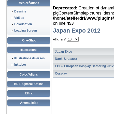
Mes créations
Deprecated
: Creation of dynam
Dessins
plgContentSimplepictureslidesho
/home/atelierdrf/www/plugins
Vidéos
on line
453
Colorisation
Japan Expo 2012
Loading Screen
Afficher #
One-Shot
Illustrations
Japan Expo
Illustrations diverses
Naoki Urasawa
Inktober
ECG - European Cosplay Gathering 2012
Cosplay
Coloc'Aliens
BD Ragnarok Online
Elfira
Anomalie(s)