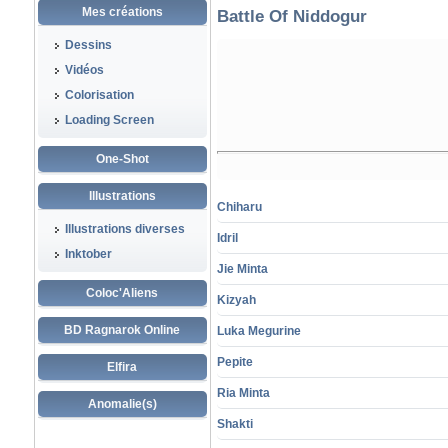
Mes créations
Battle Of Niddogur
Dessins
Vidéos
Colorisation
Loading Screen
One-Shot
Illustrations
Chiharu
Illustrations diverses
Idril
Inktober
Jie Minta
Coloc'Aliens
Kizyah
BD Ragnarok Online
Luka Megurine
Pepite
Elfira
Ria Minta
Anomalie(s)
Shakti