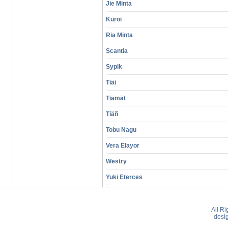
Jie Minta
Kuroi
Ria Minta
Scantia
Sypik
Tiäi
Tiämät
Tiäñ
Tobu Nagu
Vera Elayor
Westry
Yuki Eterces
All R
desi