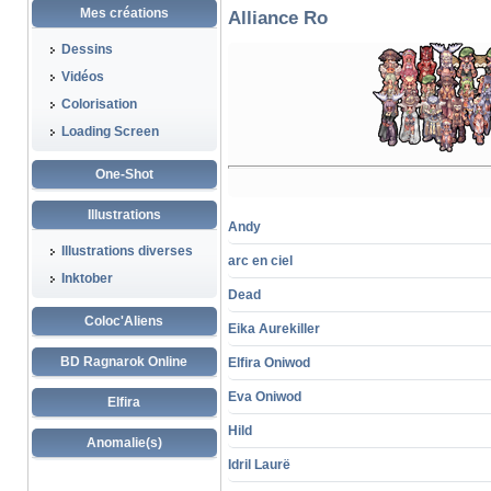
Mes créations
Alliance Ro
Dessins
Vidéos
Colorisation
Loading Screen
One-Shot
Illustrations
Andy
Illustrations diverses
arc en ciel
Inktober
Dead
Coloc'Aliens
Eika Aurekiller
BD Ragnarok Online
Elfira Oniwod
Eva Oniwod
Elfira
Hild
Anomalie(s)
Idril Laurë