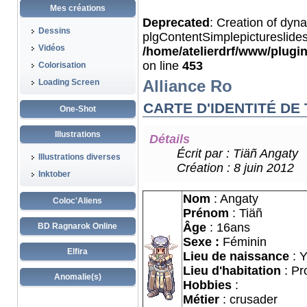
Mes créations
Deprecated
: Creation of dyn
Dessins
plgContentSimplepictureslides
Vidéos
/home/atelierdrf/www/plugi
on line
453
Colorisation
Alliance Ro
Loading Screen
CARTE D'IDENTITÉ DE 
One-Shot
Illustrations
Détails
Écrit par :
Tiäñ Angaty
Illustrations diverses
Création : 8 juin 2012
Inktober
Nom
: Angaty
Coloc'Aliens
Prénom
: Tiäñ
Âge
: 16ans
BD Ragnarok Online
Sexe :
Féminin
Elfira
Lieu de naissance
: 
Lieu d'habitation
: Pr
Anomalie(s)
Hobbies
:
Métier
: crusader