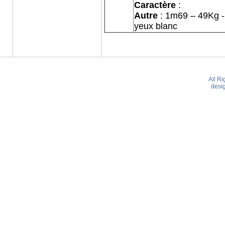
Caractère
:
Autre
: 1m69 – 49Kg 
yeux blanc
All R
desi