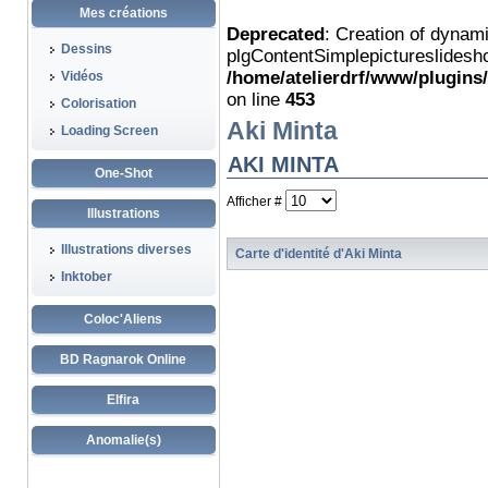
Mes créations
Deprecated
: Creation of dynam
Dessins
plgContentSimplepictureslidesho
/home/atelierdrf/www/plugins
Vidéos
on line
453
Colorisation
Aki Minta
Loading Screen
AKI MINTA
One-Shot
Afficher #
Illustrations
Illustrations diverses
Carte d'identité d'Aki Minta
Inktober
Coloc'Aliens
BD Ragnarok Online
Elfira
Anomalie(s)