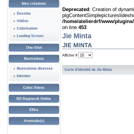
Mes créations
Deprecated
: Creation of dynam
Dessins
plgContentSimplepictureslidesho
/home/atelierdrf/www/plugins
Vidéos
on line
453
Colorisation
Jie Minta
Loading Screen
JIE MINTA
One-Shot
Afficher #
Illustrations
Illustrations diverses
Carte d'identité de Jie Minta
Inktober
Coloc'Aliens
BD Ragnarok Online
Elfira
Anomalie(s)