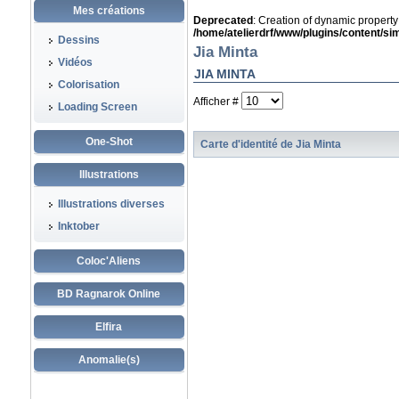
Mes créations
Deprecated
: Creation of dynamic propert
/home/atelierdrf/www/plugins/content/s
Dessins
Jia Minta
Vidéos
JIA MINTA
Colorisation
Afficher #
Loading Screen
One-Shot
Carte d'identité de Jia Minta
Illustrations
Illustrations diverses
Inktober
Coloc'Aliens
BD Ragnarok Online
Elfira
Anomalie(s)