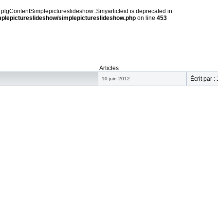
y plgContentSimplepictureslideshow::$myarticleid is deprecated in
implepictureslideshow/simplepictureslideshow.php
on line
453
Articles
Écrit par :
10 juin 2012