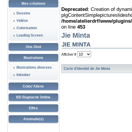
Mes créations
Deprecated
: Creation of dynam
Dessins
plgContentSimplepictureslidesho
/home/atelierdrf/www/plugins
Vidéos
on line
453
Colorisation
Jie Minta
Loading Screen
JIE MINTA
One-Shot
Afficher #
Illustrations
Illustrations diverses
Carte d'identité de Jie Minta
Inktober
Coloc'Aliens
BD Ragnarok Online
Elfira
Anomalie(s)