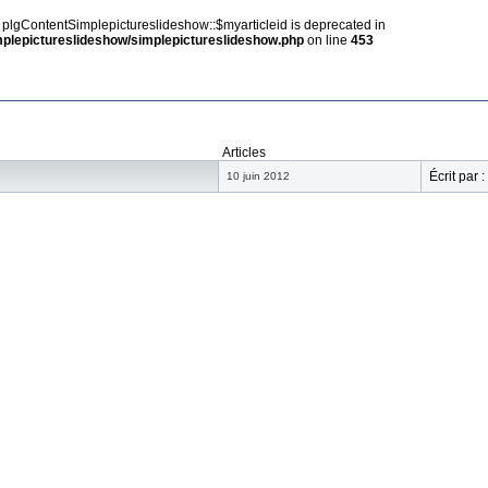
y plgContentSimplepictureslideshow::$myarticleid is deprecated in
implepictureslideshow/simplepictureslideshow.php
on line
453
Articles
Écrit par :
10 juin 2012