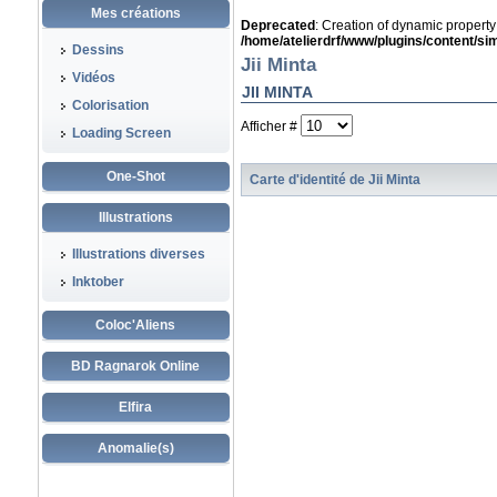
Mes créations
Deprecated
: Creation of dynamic propert
/home/atelierdrf/www/plugins/content/s
Dessins
Jii Minta
Vidéos
JII MINTA
Colorisation
Afficher #
Loading Screen
One-Shot
Carte d'identité de Jii Minta
Illustrations
Illustrations diverses
Inktober
Coloc'Aliens
BD Ragnarok Online
Elfira
Anomalie(s)