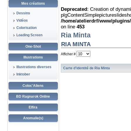
Mes créations
Deprecated
: Creation of dynam
Dessins
plgContentSimplepictureslidesho
/home/atelierdrf/www/plugins
Vidéos
on line
453
Colorisation
Ria Minta
Loading Screen
RIA MINTA
One-Shot
Afficher #
Illustrations
Illustrations diverses
Carte d'identité de Ria Minta
Inktober
Coloc'Aliens
BD Ragnarok Online
Elfira
Anomalie(s)