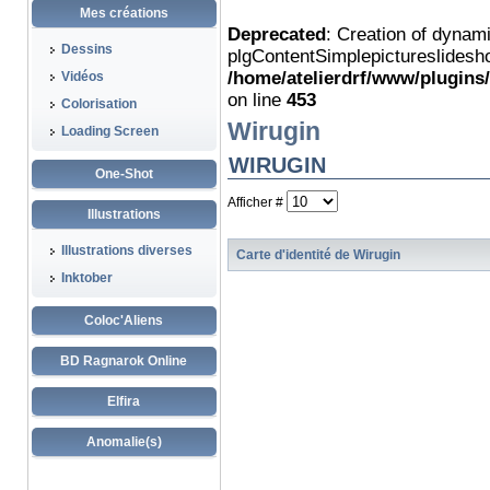
Mes créations
Deprecated
: Creation of dynam
Dessins
plgContentSimplepictureslidesho
/home/atelierdrf/www/plugins
Vidéos
on line
453
Colorisation
Wirugin
Loading Screen
WIRUGIN
One-Shot
Afficher #
Illustrations
Illustrations diverses
Carte d'identité de Wirugin
Inktober
Coloc'Aliens
BD Ragnarok Online
Elfira
Anomalie(s)