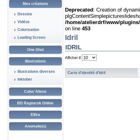
Mes créations
Deprecated
: Creation of dynam
Dessins
plgContentSimplepictureslidesho
/home/atelierdrf/www/plugins
Vidéos
on line
453
Colorisation
Idril
Loading Screen
IDRIL
One-Shot
Afficher #
Illustrations
Illustrations diverses
Carte d'identité d'Idril
Inktober
Coloc'Aliens
BD Ragnarok Online
Elfira
Anomalie(s)