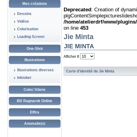
Mes créations
Deprecated
: Creation of dynam
Dessins
plgContentSimplepictureslidesho
/home/atelierdrf/www/plugins
Vidéos
on line
453
Colorisation
Jie Minta
Loading Screen
JIE MINTA
One-Shot
Afficher #
Illustrations
Illustrations diverses
Carte d'identité de Jie Minta
Inktober
Coloc'Aliens
BD Ragnarok Online
Elfira
Anomalie(s)