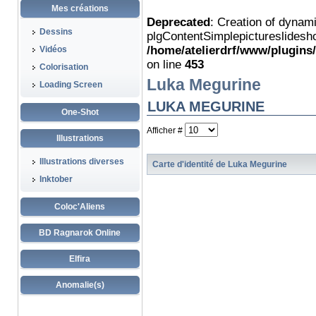
Mes créations
Deprecated
: Creation of dynam
Dessins
plgContentSimplepictureslidesho
/home/atelierdrf/www/plugins
Vidéos
on line
453
Colorisation
Luka Megurine
Loading Screen
LUKA MEGURINE
One-Shot
Afficher #
Illustrations
Illustrations diverses
Carte d'identité de Luka Megurine
Inktober
Coloc'Aliens
BD Ragnarok Online
Elfira
Anomalie(s)