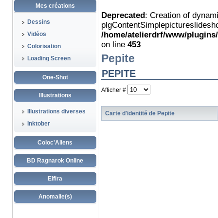
Mes créations
Deprecated
: Creation of dynam
Dessins
plgContentSimplepictureslidesho
/home/atelierdrf/www/plugins
Vidéos
on line
453
Colorisation
Pepite
Loading Screen
PEPITE
One-Shot
Afficher #
Illustrations
Illustrations diverses
Carte d'identité de Pepite
Inktober
Coloc'Aliens
BD Ragnarok Online
Elfira
Anomalie(s)