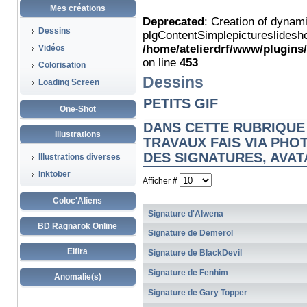
Mes créations
Deprecated
: Creation of dynam
Dessins
plgContentSimplepictureslidesho
/home/atelierdrf/www/plugins
Vidéos
on line
453
Colorisation
Dessins
Loading Screen
PETITS GIF
One-Shot
DANS CETTE RUBRIQUE
Illustrations
TRAVAUX FAIS VIA PHO
DES SIGNATURES, AVAT
Illustrations diverses
Inktober
Afficher #
Coloc'Aliens
Signature d'Alwena
BD Ragnarok Online
Signature de Demerol
Elfira
Signature de BlackDevil
Signature de Fenhim
Anomalie(s)
Signature de Gary Topper