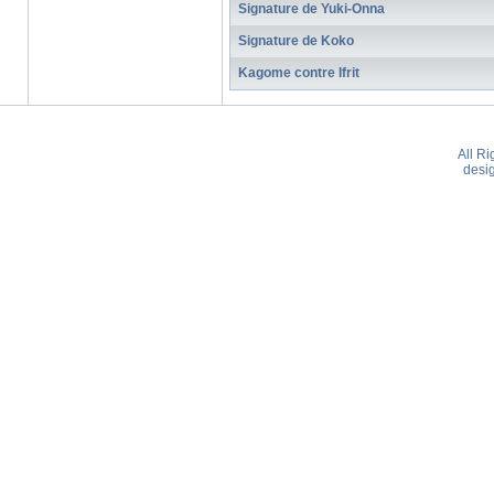
Signature de Yuki-Onna
Signature de Koko
Kagome contre Ifrit
All R
desi