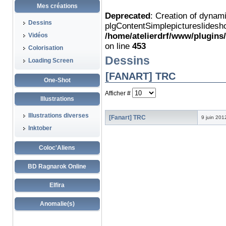
Mes créations
Deprecated
: Creation of dynam
Dessins
plgContentSimplepictureslidesho
/home/atelierdrf/www/plugins
Vidéos
on line
453
Colorisation
Dessins
Loading Screen
[FANART] TRC
One-Shot
Afficher #
Illustrations
Illustrations diverses
[Fanart] TRC
9 juin 201
Inktober
Coloc'Aliens
BD Ragnarok Online
Elfira
Anomalie(s)