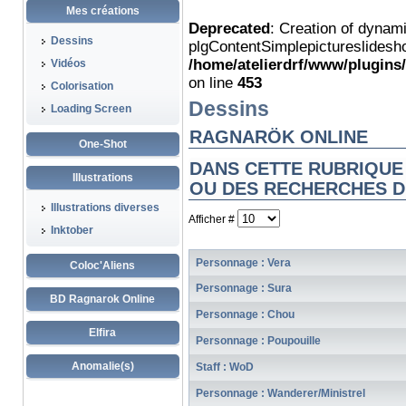
Mes créations
Deprecated
: Creation of dynam
Dessins
plgContentSimplepictureslidesho
/home/atelierdrf/www/plugins
Vidéos
on line
453
Colorisation
Dessins
Loading Screen
RAGNARÖK ONLINE
One-Shot
DANS CETTE RUBRIQUE
Illustrations
OU DES RECHERCHES D
Illustrations diverses
Afficher #
Inktober
Personnage : Vera
Coloc'Aliens
Personnage : Sura
BD Ragnarok Online
Personnage : Chou
Elfira
Personnage : Poupouille
Anomalie(s)
Staff : WoD
Personnage : Wanderer/Ministrel