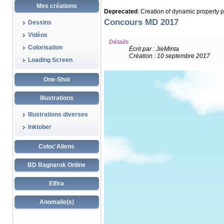
Mes créations
Deprecated
: Creation of dynamic property 
Concours MD 2017
Dessins
Vidéos
Détails
Colorisation
Écrit par :
JieMinta
Création : 10 septembre 2017
Loading Screen
One-Shot
Illustrations
Illustrations diverses
Inktober
Coloc'Aliens
BD Ragnarok Online
Elfira
Anomalie(s)