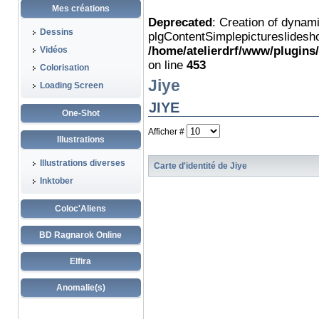
Mes créations
Deprecated
: Creation of dynam
Dessins
plgContentSimplepictureslidesho
/home/atelierdrf/www/plugins
Vidéos
on line
453
Colorisation
Jiye
Loading Screen
JIYE
One-Shot
Afficher #
Illustrations
Illustrations diverses
Carte d'identité de Jiye
Inktober
Coloc'Aliens
BD Ragnarok Online
Elfira
Anomalie(s)