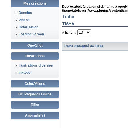
Mes créations
Deprecated
: Creation of dynamic propert
/home/atelierdrf/www/plugins/content/s
Dessins
Tisha
Vidéos
TISHA
Colorisation
Afficher #
Loading Screen
One-Shot
Carte d'identité de Tisha
Illustrations
Illustrations diverses
Inktober
Coloc'Aliens
BD Ragnarok Online
Elfira
Anomalie(s)