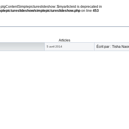
y plgContentSimplepictureslideshow::$myarticleid is deprecated in
implepictureslideshow/simplepictureslideshow.php
on line
453
Articles
Écrit par : Tisha Na
5 avril 2014