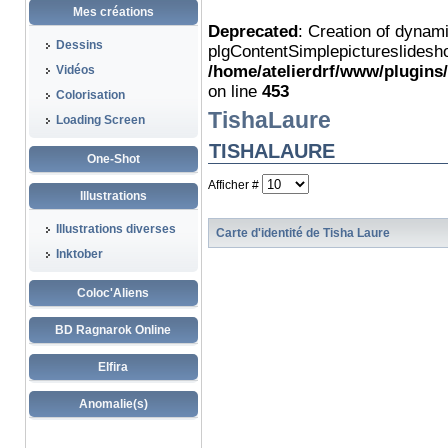
Mes créations
Deprecated
: Creation of dynam
Dessins
plgContentSimplepictureslidesho
/home/atelierdrf/www/plugins
Vidéos
on line
453
Colorisation
TishaLaure
Loading Screen
TISHALAURE
One-Shot
Afficher #
Illustrations
Illustrations diverses
Carte d'identité de Tisha Laure
Inktober
Coloc'Aliens
BD Ragnarok Online
Elfira
Anomalie(s)