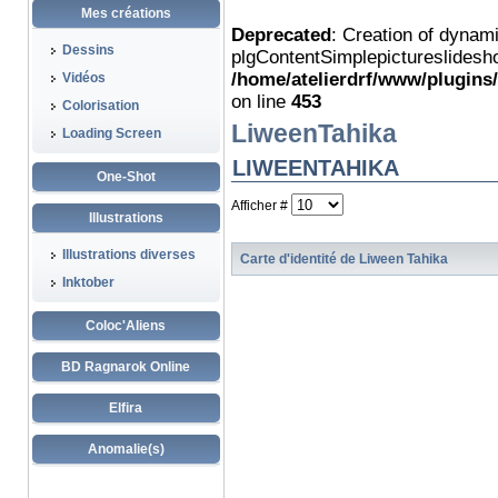
Mes créations
Deprecated
: Creation of dynam
Dessins
plgContentSimplepictureslidesho
/home/atelierdrf/www/plugins
Vidéos
on line
453
Colorisation
LiweenTahika
Loading Screen
LIWEENTAHIKA
One-Shot
Afficher #
Illustrations
Illustrations diverses
Carte d'identité de Liween Tahika
Inktober
Coloc'Aliens
BD Ragnarok Online
Elfira
Anomalie(s)