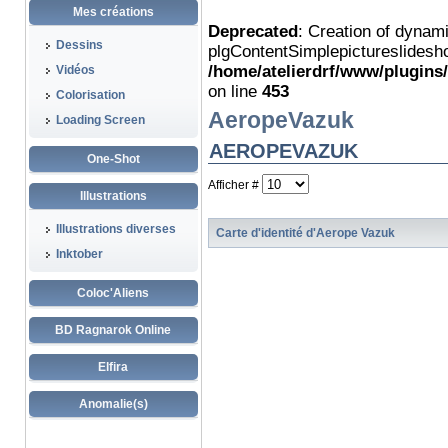
Mes créations
Deprecated
: Creation of dynam
Dessins
plgContentSimplepictureslidesho
/home/atelierdrf/www/plugins
Vidéos
on line
453
Colorisation
AeropeVazuk
Loading Screen
AEROPEVAZUK
One-Shot
Afficher #
Illustrations
Illustrations diverses
Carte d'identité d'Aerope Vazuk
Inktober
Coloc'Aliens
BD Ragnarok Online
Elfira
Anomalie(s)