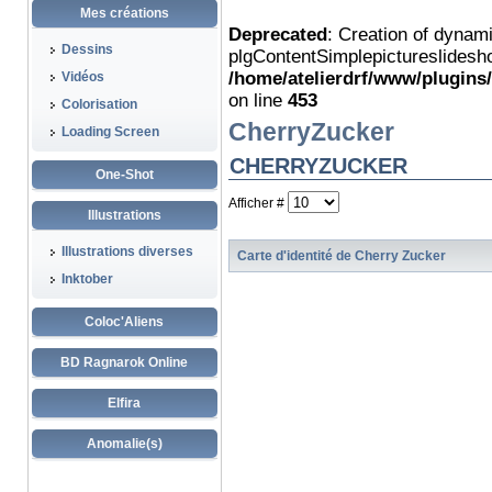
Mes créations
Deprecated
: Creation of dynam
Dessins
plgContentSimplepictureslidesho
/home/atelierdrf/www/plugins
Vidéos
on line
453
Colorisation
CherryZucker
Loading Screen
CHERRYZUCKER
One-Shot
Afficher #
Illustrations
Illustrations diverses
Carte d'identité de Cherry Zucker
Inktober
Coloc'Aliens
BD Ragnarok Online
Elfira
Anomalie(s)