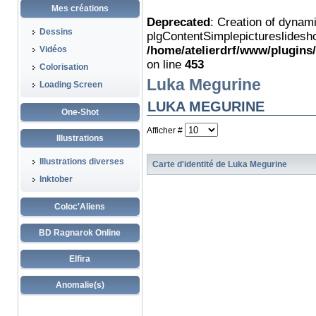
Mes créations
Deprecated
: Creation of dynam
Dessins
plgContentSimplepictureslidesho
/home/atelierdrf/www/plugins
Vidéos
on line
453
Colorisation
Luka Megurine
Loading Screen
LUKA MEGURINE
One-Shot
Afficher #
Illustrations
Illustrations diverses
Carte d'identité de Luka Megurine
Inktober
Coloc'Aliens
BD Ragnarok Online
Elfira
Anomalie(s)