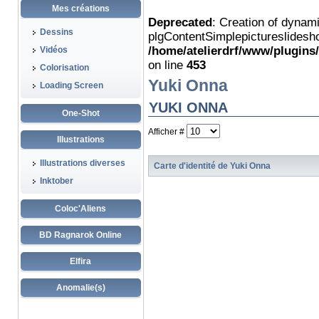
Mes créations
Deprecated
: Creation of dynam
Dessins
plgContentSimplepictureslidesho
/home/atelierdrf/www/plugins
Vidéos
on line
453
Colorisation
Yuki Onna
Loading Screen
YUKI ONNA
One-Shot
Afficher #
Illustrations
Illustrations diverses
Carte d'identité de Yuki Onna
Inktober
Coloc'Aliens
BD Ragnarok Online
Elfira
Anomalie(s)