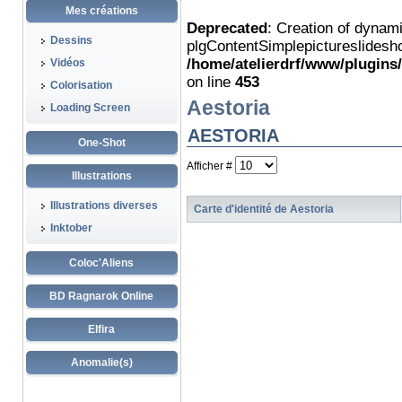
Mes créations
Deprecated
: Creation of dynam
Dessins
plgContentSimplepictureslidesho
/home/atelierdrf/www/plugins
Vidéos
on line
453
Colorisation
Aestoria
Loading Screen
AESTORIA
One-Shot
Afficher #
Illustrations
Illustrations diverses
Carte d'identité de Aestoria
Inktober
Coloc'Aliens
BD Ragnarok Online
Elfira
Anomalie(s)