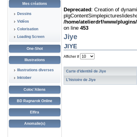
Mes créations
Deprecated
: Creation of dynam
Dessins
plgContentSimplepictureslidesho
/home/atelierdrf/www/plugins
Vidéos
on line
453
Colorisation
Jiye
Loading Screen
JIYE
One-Shot
Afficher #
Illustrations
Illustrations diverses
Carte d'identité de Jiye
Inktober
L'histoire de Jiye
Coloc'Aliens
BD Ragnarok Online
Elfira
Anomalie(s)