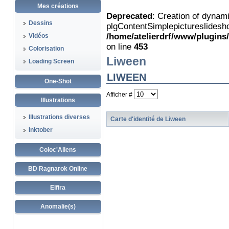
Mes créations
Deprecated
: Creation of dynam
Dessins
plgContentSimplepictureslidesho
/home/atelierdrf/www/plugins
Vidéos
on line
453
Colorisation
Liween
Loading Screen
LIWEEN
One-Shot
Afficher #
Illustrations
Illustrations diverses
Carte d'identité de Liween
Inktober
Coloc'Aliens
BD Ragnarok Online
Elfira
Anomalie(s)