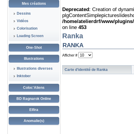
Mes créations
Deprecated
: Creation of dynam
Dessins
plgContentSimplepictureslidesho
/home/atelierdrf/www/plugins
Vidéos
on line
453
Colorisation
Ranka
Loading Screen
RANKA
One-Shot
Afficher #
Illustrations
Illustrations diverses
Carte d'identité de Ranka
Inktober
Coloc'Aliens
BD Ragnarok Online
Elfira
Anomalie(s)