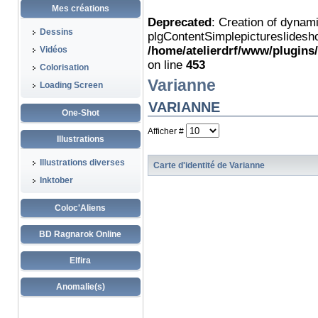
Mes créations
Deprecated
: Creation of dynam
Dessins
plgContentSimplepictureslidesho
/home/atelierdrf/www/plugins
Vidéos
on line
453
Colorisation
Varianne
Loading Screen
VARIANNE
One-Shot
Afficher #
Illustrations
Illustrations diverses
Carte d'identité de Varianne
Inktober
Coloc'Aliens
BD Ragnarok Online
Elfira
Anomalie(s)