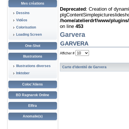
Mes créations
Deprecated
: Creation of dynam
Dessins
plgContentSimplepictureslidesho
/home/atelierdrf/www/plugins
Vidéos
on line
453
Colorisation
Garvera
Loading Screen
GARVERA
One-Shot
Afficher #
Illustrations
Illustrations diverses
Carte d'identité de Garvera
Inktober
Coloc'Aliens
BD Ragnarok Online
Elfira
Anomalie(s)