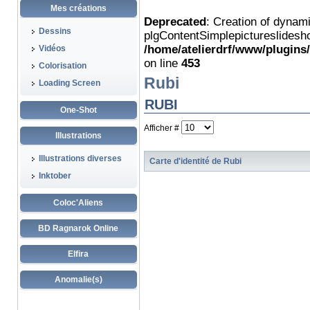
Mes créations
Deprecated
: Creation of dynam
Dessins
plgContentSimplepictureslidesho
/home/atelierdrf/www/plugins
Vidéos
on line
453
Colorisation
Rubi
Loading Screen
RUBI
One-Shot
Afficher #
Illustrations
Illustrations diverses
Carte d'identité de Rubi
Inktober
Coloc'Aliens
BD Ragnarok Online
Elfira
Anomalie(s)