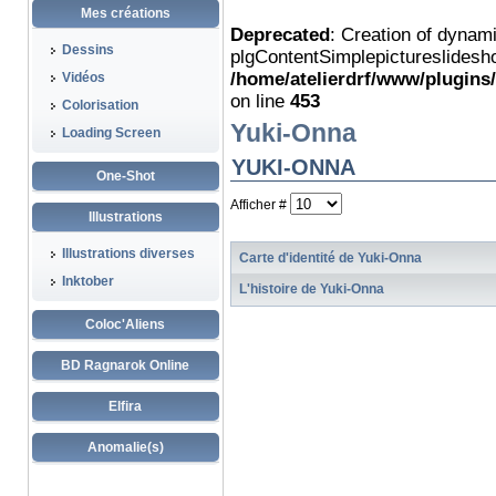
Mes créations
Deprecated
: Creation of dynam
Dessins
plgContentSimplepictureslidesho
/home/atelierdrf/www/plugins
Vidéos
on line
453
Colorisation
Yuki-Onna
Loading Screen
YUKI-ONNA
One-Shot
Afficher #
Illustrations
Illustrations diverses
Carte d'identité de Yuki-Onna
Inktober
L'histoire de Yuki-Onna
Coloc'Aliens
BD Ragnarok Online
Elfira
Anomalie(s)