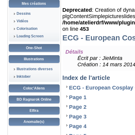
Mes créations
Deprecated
: Creation of dyn
Dessins
plgContentSimplepictureslides
Vidéos
/home/atelierdrf/www/plugi
on line
453
Colorisation
ECG - European Cos
Loading Screen
One-Shot
Détails
Écrit par :
JieMinta
Illustrations
Création : 14 mars 201
Illustrations diverses
Inktober
Index de l'article
ECG - European Cosplay 
Coloc'Aliens
Page 1
BD Ragnarok Online
Page 2
Elfira
Page 3
Anomalie(s)
Page 4